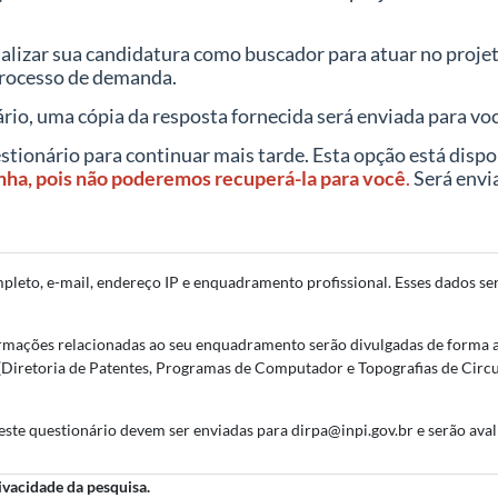
alizar sua candidatura como buscador para atuar no projet
 processo de demanda.
, uma cópia da resposta fornecida será enviada para voc
onário para continuar mais tarde. Esta opção está disponív
nha, pois não poderemos recuperá-la para você
.
Será envi
leto, e-mail, endereço IP e enquadramento profissional. Esses dados serã
ormações relacionadas ao seu enquadramento serão divulgadas de forma 
A (Diretoria de Patentes, Programas de Computador e Topografias de Circut
 este questionário devem ser enviadas para dirpa@inpi.gov.br e serão ava
ivacidade da pesquisa.