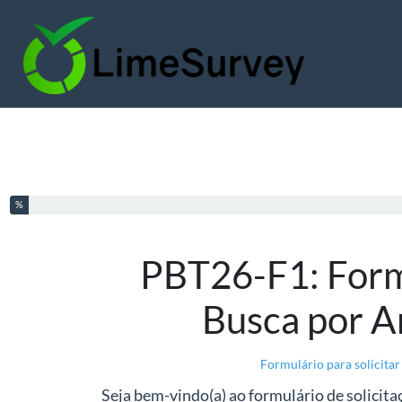
Você completou % deste questionário
%
PBT26-F1: Form
Busca por A
Formulário para solicita
Seja bem-vindo(a) ao formulário de solicit