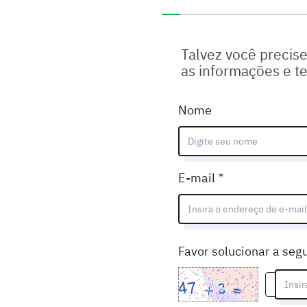
Você completou 0% deste 
Talvez você precise
as informações e t
Nome
(Mandatório)
E-mail
Favor solucionar a seg