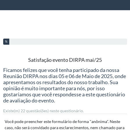
Ferramentas
Você completou % deste questionário
%
Satisfação evento DIRPA mai/25
Ficamos felizes que você tenha participado da nossa
Reunião DIRPA nos dias 05 e 06 de Maio de 2025, onde
apresentamos os resultados do nosso trabalho. Sua
opinião é muito importante para nós, por isso
gostaríamos que você respondesse a este questionário
de avaliação do evento.
Existe(m) 22 questão(ões) neste questionário.
Você pode preencher este formulário de forma "anônima". Neste
caso, não será convidado para esclarecimentos, nem chamado para